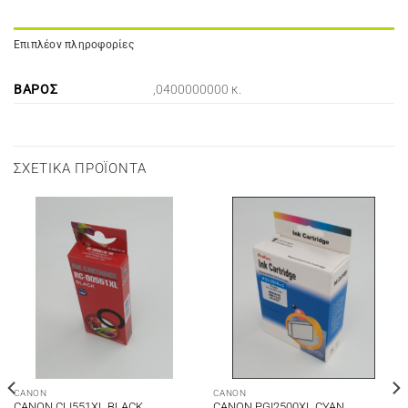
Επιπλέον πληροφορίες
ΒΆΡΟΣ
,0400000000 κ.
ΣΧΕΤΙΚΆ ΠΡΟΪΌΝΤΑ
CANON
CANON
CANON CLI551XL BLACK
CANON PGI2500XL CYAN