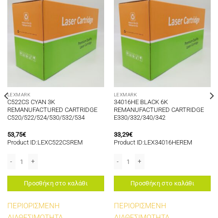
LEXMARK
LEXMARK
C522CS CYAN 3K
34016HE BLACK 6K
REMANUFACTURED CARTRIDGE
REMANUFACTURED CARTRIDGE
C520/522/524/530/532/534
E330/332/340/342
53,75
€
33,29
€
Product ID:LEXC522CSREM
Product ID:LEX34016HEREM
711/MS810/MS811/MS812 ποσότητα
D TONER BLACK 35K FOR USE IN LEXMARK OPTRA X860/X862/X864 ποσότητ
C522CS CYAN 3K REMANUFACTURED CARTRIDGE C520/522/524/530/532/534
34016HE BLACK 6K REMANUFACTURED
Προσθήκη στο καλάθι
Προσθήκη στο καλάθι
ΠΕΡΙΟΡΙΣΜΕΝΗ
ΠΕΡΙΟΡΙΣΜΕΝΗ
ΔΙΑΘΕΣΙΜΟΤΗΤΑ
ΔΙΑΘΕΣΙΜΟΤΗΤΑ