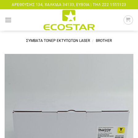
Μετάβαση
ΑΡΕΘΟΎΣΗΣ 134, ΧΑΛΚΊΔΑ 34133, ΕΎΒΟΙΑ |
ΤΗΛ 222 1555123
στο
περιεχόμενο
ΣΥΜΒΑΤΑ ΤΟΝΕΡ ΕΚΤΥΠΩΤΩΝ LASER
/
BROTHER