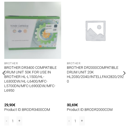
BROTHER
BROTHER
BROTHER DR3400 COMPATIBLE
BROTHER DR2000COMPATIBLE
DRUM UNIT 50K FOR USE IN
DRUM UNIT 20K
BROTHER HL-L1500/HL-
HL2030/2040/INTELLFAX2820/292
L6300DW/HL-L6400/MFC-
0
L5700DN/MFC-L6900DW/MFC-
L6950
29,90
€
30,69
€
Product ID:BRODR3400COM
Product ID:BRODR2000COM
N/MFC9465CDN/MFC9560CDW/MFC9970CDW/DCP9055CDN ποσότητα
0, MFC-L8900 ποσότητα
N BROTHER HL4150CDN/HL4140CD/HL4170CDW, HL4570CDWT/MFC9460CDN/MF
TIBLE TONER BLACK 6K FOR USE IN BROTHER HL4150CDN/HL4140CD/HL41
BROTHER DR3400 COMPATIBLE DRUM UNIT 50K FOR USE IN BROTHER HL-L15
BROTHER DR2000COMPATIBLE DRUM UN