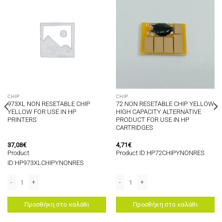
CHIP
CHIP
973XL NON RESETABLE CHIP
72 NON RESETABLE CHIP YELLOW
YELLOW FOR USE IN HP
HIGH CAPACITY ALTERNATIVE
PRINTERS
PRODUCT FOR USE IN HP
CARTRIDGES
37,08
€
4,71
€
Product
Product ID:HP72CHIPYNONRES
ID:HP973XLCHIPYNONRES
τα
τητα
ficeJet Pro 9015, HP OfficeJet Pro 9020, HP OfficeJet Pro 9025 ποσότητα
 ALTERNATIVE PRODUCT FOR USE IN HP CARTRIDGES ποσότητα
973XL NON RESETABLE CHIP YELLOW FOR USE IN HP PRINTERS ποσότητα
72 NON RESETABLE CHIP YELLOW HIG
Προσθήκη στο καλάθι
Προσθήκη στο καλάθι