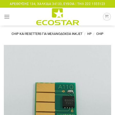
Μετάβαση
ΑΡΕΘΟΎΣΗΣ 134, ΧΑΛΚΊΔΑ 34133, ΕΎΒΟΙΑ |
ΤΗΛ 222 1555123
στο
περιεχόμενο
CHIP ΚΑΙ RESETTERS ΓΙΑ ΜΕΛΑΝΟΔΟΧΕΙΑ INKJET
/
HP
/
CHIP