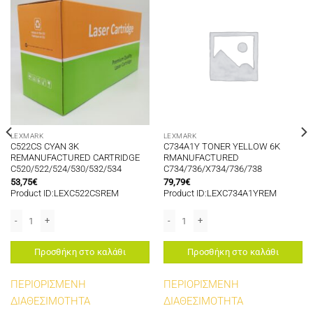
LEXMARK
LEXMARK
C522CS CYAN 3K
C734A1Y TONER YELLOW 6K
REMANUFACTURED CARTRIDGE
RMANUFACTURED
C520/522/524/530/532/534
C734/736/X734/736/738
53,75
€
79,79
€
Product ID:LEXC522CSREM
Product ID:LEXC734A1YREM
ποσότητα
D CARTRIDGE C520/522/524/530/532/534 ποσότητα
C522CS CYAN 3K REMANUFACTURED CARTRIDGE C520/522/524/530/532/534
C734A1Y TONER YELLOW 6K RMANUFA
Προσθήκη στο καλάθι
Προσθήκη στο καλάθι
ΠΕΡΙΟΡΙΣΜΕΝΗ
ΠΕΡΙΟΡΙΣΜΕΝΗ
ΔΙΑΘΕΣΙΜΟΤΗΤΑ
ΔΙΑΘΕΣΙΜΟΤΗΤΑ