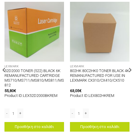
LEXMARK
LEXMARK
52D2000 TONER (522) BLACK 6K
802HK 80C2HK0 TONER BLACK 4K
REMANUFACTURED CARTRIDGE
REMANUFACTURED FOR USE IN
MS710/MS711/MS810/MS811/MS
LEXMARK CX310/CX410/CX510
812
55,80
€
63,05
€
Product ID:LEX52D2000BKREM
Product ID:LEX802HKREM
οσότητα
ED CARTRIDGE E350/352 ποσότητα
52D2000 TONER (522) BLACK 6K REMANUFACTURED CARTRIDGE MS710/MS7
802HK 80C2HK0 TONER BLACK 4K RE
Προσθήκη στο καλάθι
Προσθήκη στο καλάθι