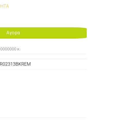
ΤΗΤΑ
EMANUFACTURED CARTRIDGE FOR USE IN XEROX WC3325 ποσότητα
Αγορα
00000000 κ.
6R02313BKREM