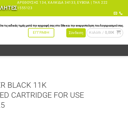
ΑΡΕΘΟΎΣΗΣ 134, ΧΑΛΚΊΔΑ 34133, ΕΎΒΟΙΑ |
ΤΗΛ 222
ΩΛΗΤΕΣ
1555123
τις ειδικές τιμές μετά την εγγραφή σας στο Site και την ενεργοποίηση του λογαριασμού σας.
Καλάθι /
0,00
€
ΕΓΓΡΑΦΗ
Σύνδεση
R BLACK 11K
D CARTRIDGE FOR USE
25