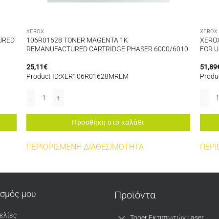
XEROX
XEROX
URED
106R01628 TONER MAGENTA 1K
XEROX
REMANUFACTURED CARTRIDGE PHASER 6000/6010
FOR U
25,11
€
51,89
Product ID:XER106R01628MREM
Produ
CARTRIDGE PHASER 7400 ποσότητα
106R01628 TONER MAGENTA 1K REMANUFACTURED CARTRIDGE PHA
XEROX
Προσθήκη στο καλάθι
ΠΕΡΙΟΡΙΣΜΕΝΗ ΔΙΑΘΕΣΙΜΟΤΗΤΑ
ΠΕΡΙ
ασμός μου
Προϊόντα
ελίες
Toner Εκτυπωτών Laser