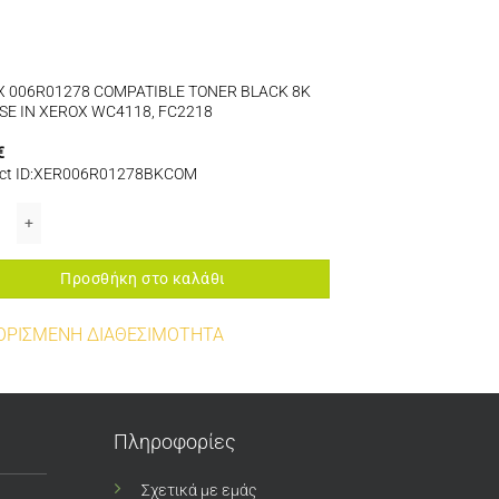
 006R01278 COMPATIBLE TONER BLACK 8K
SE IN XEROX WC4118, FC2218
€
ct ID:XER006R01278BKCOM
SER 6000/6010 ποσότητα
 006R01278 COMPATIBLE TONER BLACK 8K FOR USE IN XEROX WC4118, FC22
Προσθήκη στο καλάθι
ΟΡΙΣΜΕΝΗ ΔΙΑΘΕΣΙΜΟΤΗΤΑ
Πληροφορίες
Σχετικά με εμάς