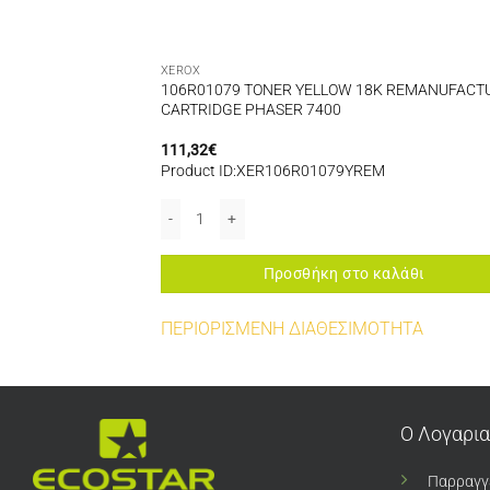
XEROX
K REMANUFACTURED
106R01079 TONER YELLOW 18K REMANUFACT
CARTRIDGE PHASER 7400
111,32
€
Product ID:XER106R01079YREM
335/WC3345 ποσότητα
EMANUFACTURED CARTRIDGE PHASER 6280 ποσότητα
106R01079 TONER YELLOW 18K REMANUFACTURED 
αλάθι
Προσθήκη στο καλάθι
ΤΗΤΑ
ΠΕΡΙΟΡΙΣΜΕΝΗ ΔΙΑΘΕΣΙΜΟΤΗΤΑ
Ο Λογαρι
Παρραγγ