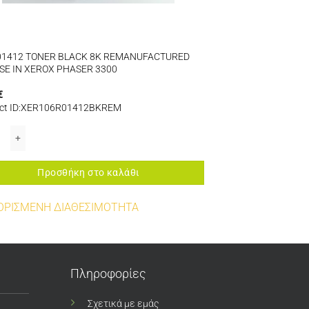
01412 TONER BLACK 8K REMANUFACTURED
SE IN XEROX PHASER 3300
€
ct ID:XER106R01412BKREM
 ποσότητα
1412 TONER BLACK 8K REMANUFACTURED FOR USE IN XEROX PHASER 3300 
Προσθήκη στο καλάθι
ΟΡΙΣΜΕΝΗ ΔΙΑΘΕΣΙΜΟΤΗΤΑ
Πληροφορίες
Σχετικά με εμάς