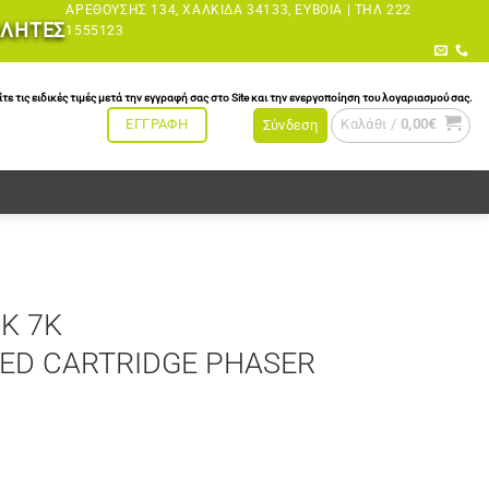
ΑΡΕΘΟΎΣΗΣ 134, ΧΑΛΚΊΔΑ 34133, ΕΎΒΟΙΑ |
ΤΗΛ 222
ΩΛΗΤΕΣ
1555123
τις ειδικές τιμές μετά την εγγραφή σας στο Site και την ενεργοποίηση του λογαριασμού σας.
Καλάθι /
0,00
€
ΕΓΓΡΑΦΗ
Σύνδεση
K 7K
D CARTRIDGE PHASER