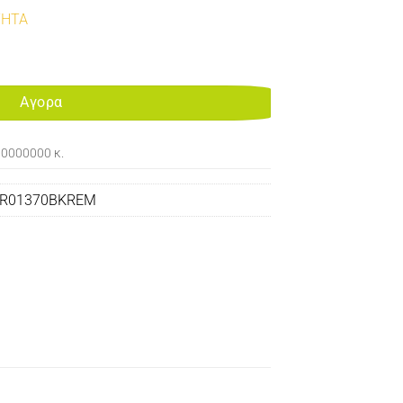
ΤΗΤΑ
ACTURED CARTRIDGE PHASER 3600 ποσότητα
Αγορα
00000000 κ.
6R01370BKREM