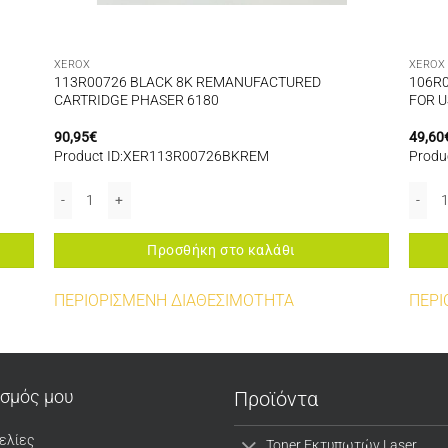
XEROX
XEROX
113R00726 BLACK 8K REMANUFACTURED
106R
CARTRIDGE PHASER 6180
FOR U
90,95
€
49,60
Product ID:XER113R00726BKREM
Produ
E PHASER 3100 ποσότητα
113R00726 BLACK 8K REMANUFACTURED CARTRIDGE PHASER 6180
106R0
Προσθήκη στο καλάθι
ΠΕΡΙΟΡΙΣΜΕΝΗ ΔΙΑΘΕΣΙΜΟΤΗΤΑ
ΠΕΡΙ
ασμός μου
Προϊόντα
ελίες
Toner Εκτυπωτών Laser