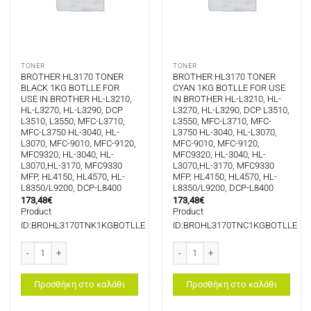
TONER
TONER
BROTHER HL3170 TONER
BROTHER HL3170 TONER
BLACK 1KG BOTLLE FOR
CYAN 1KG BOTLLE FOR USE
USE IN BROTHER HL-L3210,
IN BROTHER HL-L3210, HL-
HL-L3270, HL-L3290, DCP
L3270, HL-L3290, DCP L3510,
L3510, L3550, MFC-L3710,
L3550, MFC-L3710, MFC-
MFC-L3750 HL-3040, HL-
L3750 HL-3040, HL-L3070,
L3070, MFC-9010, MFC-9120,
MFC-9010, MFC-9120,
MFC9320, HL-3040, HL-
MFC9320, HL-3040, HL-
L3070,HL-3170, MFC9330
L3070,HL-3170, MFC9330
MFP, HL4150, HL4570, HL-
MFP, HL4150, HL4570, HL-
L8350/L9200, DCP-L8400
L8350/L9200, DCP-L8400
173,48
€
173,48
€
Product
Product
ID:BROHL3170TNK1KGBOTLLE
ID:BROHL3170TNC1KGBOTLLE
BROTHER HL3170 TONER BLACK 1KG BOTLLE FOR USE IN BROTHER HL-L3210, H
BROTHER HL3170 TONER CYAN 1KG BO
Προσθήκη στο καλάθι
Προσθήκη στο καλάθι