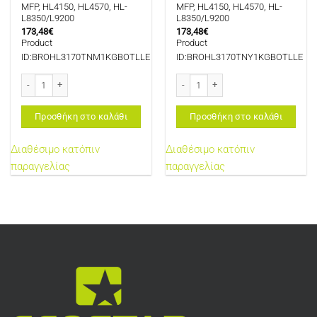
MFP, HL4150, HL4570, HL-
MFP, HL4150, HL4570, HL-
L8350/L9200
L8350/L9200
173,48
€
173,48
€
Product
Product
ID:BROHL3170TNM1KGBOTLLE
ID:BROHL3170TNY1KGBOTLLE
BROTHER HL3170 TONER MAGENTA 1KG BOTLLE FOR USE IN BROTHER HL-L3210
BROTHER HL3170 TONER YELLOW 1KG 
Προσθήκη στο καλάθι
Προσθήκη στο καλάθι
Διαθέσιμο κατόπιν
Διαθέσιμο κατόπιν
παραγγελίας
παραγγελίας