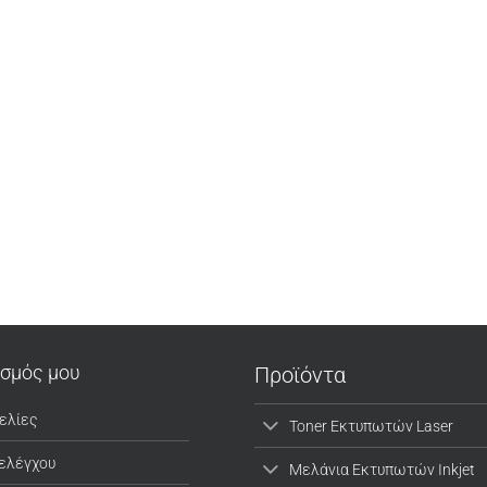
ασμός μου
Προϊόντα
ελίες
Toner Εκτυπωτών Laser
 ελέγχου
Μελάνια Εκτυπωτών Inkjet