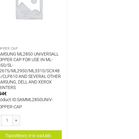
OPPER CAP
AMSUNG ML2850 UNIVERSALL
OPPER CAP FOR USE IN ML-
850/SL-
2675/ML2950/ML3310/SCX48
4/CLP610 AND SEVERAL OTHER
AMSUNG, DELL AND XEROX
RINTERS
94
€
roduct ID:SAMML2850UNIV-
OPPER-CAP
MSUNG ML2850 UNIVERSALL HOPPER CAP FOR USE IN ML-2850/SL-M2675/
Προσθήκη στο καλάθι