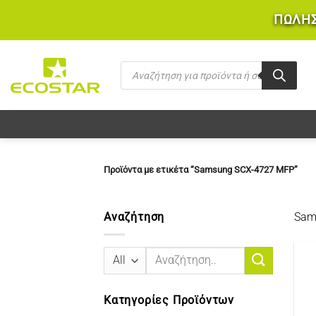
Μετάβαση
ΠΩΛΗΣ
στο
περιεχόμενο
Products
search
Προϊόντα με ετικέτα “Samsung SCX-4727 MFP”
Αναζήτηση
Sam
Αναζήτηση
για:
Κατηγορίες Προϊόντων