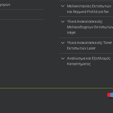
αγορών
Μελανοταινίες Εκτυπωτών
και Θερμικά Ρολλά για fax
Υλικά Ανακατασκευής
Μελανοδοχείων Εκτυπωτώ
Inkjet
Υλικά Ανακατασκευής Toner
Εκτυπωτών Laser
Αναλώσιμα και Εξοπλισμός
Καταστήματος