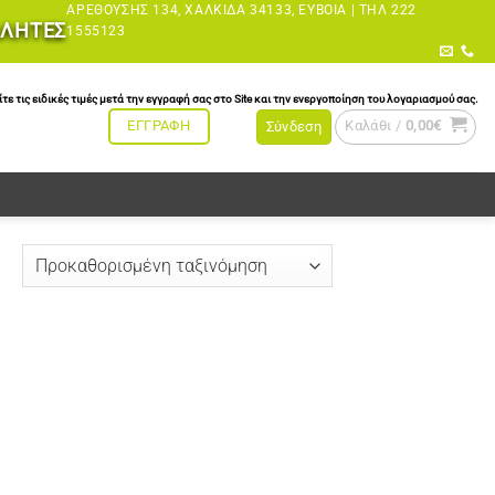
ΑΡΕΘΟΎΣΗΣ 134, ΧΑΛΚΊΔΑ 34133, ΕΎΒΟΙΑ |
ΤΗΛ 222
ΩΛΗΤΕΣ
1555123
τις ειδικές τιμές μετά την εγγραφή σας στο Site και την ενεργοποίηση του λογαριασμού σας.
Καλάθι /
0,00
€
ΕΓΓΡΑΦΗ
Σύνδεση