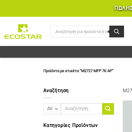
Μετάβαση
ΠΩΛΗΣ
στο
περιεχόμενο
Products
search
Προϊόντα με ετικέτα “M2727 MFP 7K AP”
Αναζήτηση
M27
Αναζήτηση
για:
Κατηγορίες Προϊόντων