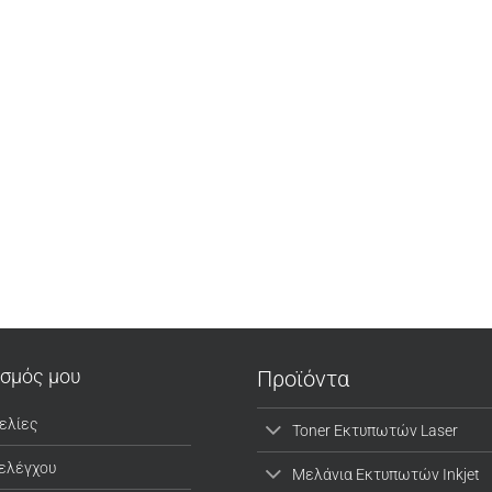
ασμός μου
Προϊόντα
ελίες
Toner Εκτυπωτών Laser
 ελέγχου
Μελάνια Εκτυπωτών Inkjet