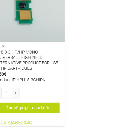
IP
18-3 CHIP/HP MONO
NIVERSALL HIGH YIELD
LTERNATIVE PRODUCT FOR USE
N HP CARTRIDGES
53
€
roduct ID:HPU18-3CHIPK
8-3 CHIP/HP MONO UNIVERSALL HIGH YIELD ALTERNATIVE PRODUCT FOR US
Προσθήκη στο καλάθι
ΣΑ ΔΙΑΘΕΣΙΜΟ