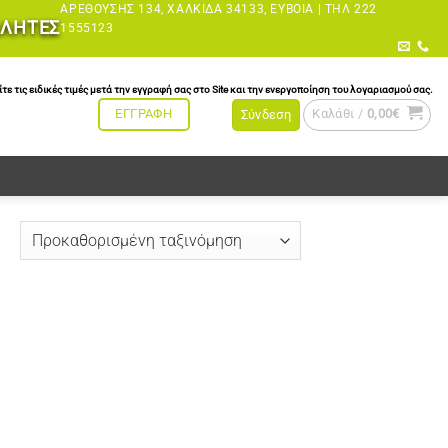
ΑΡΕΘΟΎΣΗΣ 134, ΧΑΛΚΊΔΑ 34133, ΕΎΒΟΙΑ |
ΤΗΛ 222
ΩΛΗΤΕΣ
1555123
τις ειδικές τιμές μετά την εγγραφή σας στο Site και την ενεργοποίηση του λογαριασμού σας.
Καλάθι /
0,00
€
ΕΓΓΡΑΦΗ
Σύνδεση