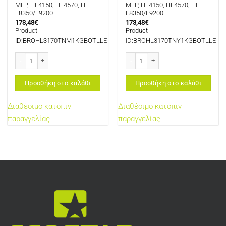
MFP, HL4150, HL4570, HL-
MFP, HL4150, HL4570, HL-
L8350/L9200
L8350/L9200
173,48
€
173,48
€
Product
Product
ID:BROHL3170TNM1KGBOTLLE
ID:BROHL3170TNY1KGBOTLLE
BROTHER HL3170 TONER MAGENTA 1KG BOTLLE FOR USE IN BROTHER HL-L3210
BROTHER HL3170 TONER YELLOW 1KG 
Προσθήκη στο καλάθι
Προσθήκη στο καλάθι
Διαθέσιμο κατόπιν
Διαθέσιμο κατόπιν
παραγγελίας
παραγγελίας