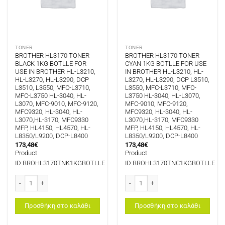
TONER
TONER
BROTHER HL3170 TONER
BROTHER HL3170 TONER
BLACK 1KG BOTLLE FOR
CYAN 1KG BOTLLE FOR USE
USE IN BROTHER HL-L3210,
IN BROTHER HL-L3210, HL-
HL-L3270, HL-L3290, DCP
L3270, HL-L3290, DCP L3510,
L3510, L3550, MFC-L3710,
L3550, MFC-L3710, MFC-
MFC-L3750 HL-3040, HL-
L3750 HL-3040, HL-L3070,
L3070, MFC-9010, MFC-9120,
MFC-9010, MFC-9120,
MFC9320, HL-3040, HL-
MFC9320, HL-3040, HL-
L3070,HL-3170, MFC9330
L3070,HL-3170, MFC9330
MFP, HL4150, HL4570, HL-
MFP, HL4150, HL4570, HL-
L8350/L9200, DCP-L8400
L8350/L9200, DCP-L8400
173,48
€
173,48
€
Product
Product
ID:BROHL3170TNK1KGBOTLLE
ID:BROHL3170TNC1KGBOTLLE
BROTHER HL3170 TONER BLACK 1KG BOTLLE FOR USE IN BROTHER HL-L3210, H
BROTHER HL3170 TONER CYAN 1KG BO
Προσθήκη στο καλάθι
Προσθήκη στο καλάθι