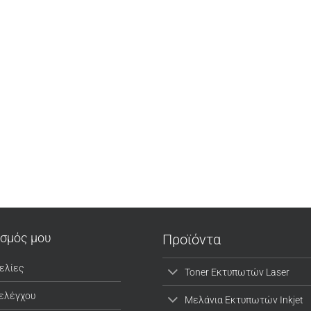
ασμός μου
Προϊόντα
ελίες
Toner Εκτυπωτών Laser
 ελέγχου
Μελάνια Εκτυπωτών Inkjet