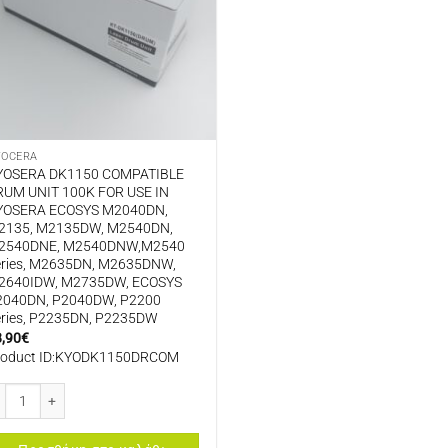
YOCERA
YOSERA DK1150 COMPATIBLE
RUM UNIT 100K FOR USE IN
YOSERA ECOSYS M2040DN,
2135, M2135DW, M2540DN,
2540DNE, M2540DNW,M2540
eries, M2635DN, M2635DNW,
2640IDW, M2735DW, ECOSYS
2040DN, P2040DW, P2200
eries, P2235DN, P2235DW
8,90
€
roduct ID:KYODK1150DRCOM
OSERA DK1150 COMPATIBLE DRUM UNIT 100K FOR USE IN KYOSERA ECOSYS