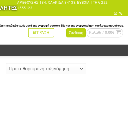
ΑΡΕΘΟΎΣΗΣ 134, ΧΑΛΚΊΔΑ 34133, ΕΎΒΟΙΑ |
ΤΗΛ 222
ΩΛΗΤΕΣ
1555123
τις ειδικές τιμές μετά την εγγραφή σας στο Site και την ενεργοποίηση του λογαριασμού σας.
Καλάθι /
0,00
€
ΕΓΓΡΑΦΗ
Σύνδεση