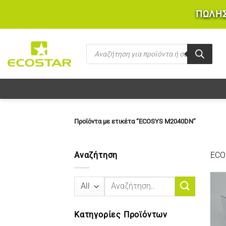
Μετάβαση
ΠΩΛΗΣ
στο
περιεχόμενο
Products
search
Προϊόντα με ετικέτα “ECOSYS M2040DN”
Αναζήτηση
ECO
Αναζήτηση
για:
Κατηγορίες Προϊόντων