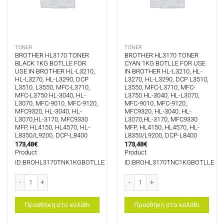
TONER
TONER
BROTHER HL3170 TONER
BROTHER HL3170 TONER
BLACK 1KG BOTLLE FOR
CYAN 1KG BOTLLE FOR USE
USE IN BROTHER HL-L3210,
IN BROTHER HL-L3210, HL-
HL-L3270, HL-L3290, DCP
L3270, HL-L3290, DCP L3510,
L3510, L3550, MFC-L3710,
L3550, MFC-L3710, MFC-
MFC-L3750 HL-3040, HL-
L3750 HL-3040, HL-L3070,
L3070, MFC-9010, MFC-9120,
MFC-9010, MFC-9120,
MFC9320, HL-3040, HL-
MFC9320, HL-3040, HL-
L3070,HL-3170, MFC9330
L3070,HL-3170, MFC9330
MFP, HL4150, HL4570, HL-
MFP, HL4150, HL4570, HL-
L8350/L9200, DCP-L8400
L8350/L9200, DCP-L8400
173,48
€
173,48
€
Product
Product
ID:BROHL3170TNK1KGBOTLLE
ID:BROHL3170TNC1KGBOTLLE
BROTHER HL3170 TONER BLACK 1KG BOTLLE FOR USE IN BROTHER HL-L3210, H
BROTHER HL3170 TONER CYAN 1KG BO
Προσθήκη στο καλάθι
Προσθήκη στο καλάθι