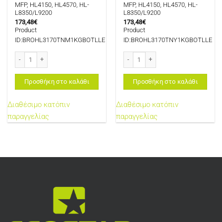
MFP, HL4150, HL4570, HL-
MFP, HL4150, HL4570, HL-
L8350/L9200
L8350/L9200
173,48
€
173,48
€
Product
Product
ID:BROHL3170TNM1KGBOTLLE
ID:BROHL3170TNY1KGBOTLLE
BROTHER HL3170 TONER MAGENTA 1KG BOTLLE FOR USE IN BROTHER HL-L3210
BROTHER HL3170 TONER YELLOW 1KG 
Προσθήκη στο καλάθι
Προσθήκη στο καλάθι
Διαθέσιμο κατόπιν
Διαθέσιμο κατόπιν
παραγγελίας
παραγγελίας