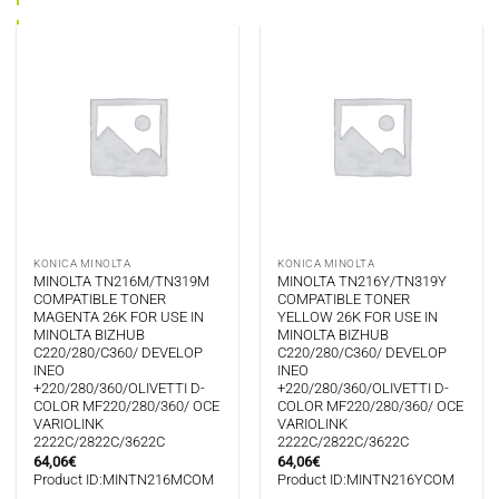
KONICA MINOLTA
KONICA MINOLTA
MINOLTA TN216M/TN319M
MINOLTA TN216Y/TN319Y
COMPATIBLE TONER
COMPATIBLE TONER
MAGENTA 26K FOR USE IN
YELLOW 26K FOR USE IN
MINOLTA BIZHUB
MINOLTA BIZHUB
C220/280/C360/ DEVELOP
C220/280/C360/ DEVELOP
INEO
INEO
+220/280/360/OLIVETTI D-
+220/280/360/OLIVETTI D-
COLOR MF220/280/360/ OCE
COLOR MF220/280/360/ OCE
VARIOLINK
VARIOLINK
2222C/2822C/3622C
2222C/2822C/3622C
64,06
€
64,06
€
Product ID:MINTN216MCOM
Product ID:MINTN216YCOM