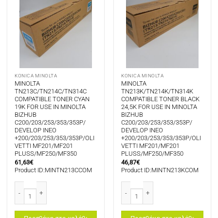
KONICA MINOLTA
KONICA MINOLTA
MINOLTA
MINOLTA
TN213C/TN214C/TN314C
TN213K/TN214K/TN314K
COMPATIBLE TONER CYAN
COMPATIBLE TONER BLACK
19K FOR USE IN MINOLTA
24,5K FOR USE IN MINOLTA
BIZHUB
BIZHUB
C200/203/253/353/353P/
C200/203/253/353/353P/
DEVELOP INEO
DEVELOP INEO
+200/203/253/353/353P/OLI
+200/203/253/353/353P/OLI
VETTI MF201/MF201
VETTI MF201/MF201
PLUSS/MF250/MF350
PLUSS/MF250/MF350
61,63
€
46,87
€
Product ID:MINTN213CCOM
Product ID:MINTN213KCOM
MINOLTA TN213C/TN214C/TN314C COMPATIBLE TONER CYAN 19K FOR USE 
MINOLTA TN213K/TN214K/TN314K C