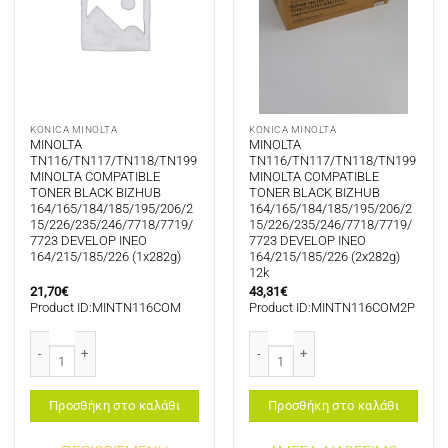
KONICA MINOLTA
KONICA MINOLTA
MINOLTA
MINOLTA
TN116/TN117/TN118/TN199
TN116/TN117/TN118/TN199
MINOLTA COMPATIBLE
MINOLTA COMPATIBLE
TONER BLACK BIZHUB
TONER BLACK BIZHUB
164/165/184/185/195/206/2
164/165/184/185/195/206/2
15/226/235/246/7718/7719/
15/226/235/246/7718/7719/
7723 DEVELOP INEO
7723 DEVELOP INEO
164/215/185/226 (1x282g)
164/215/185/226 (2x282g)
12k
21,70
€
43,31
€
Product ID:MINTN116CΟΜ
Product ID:MINTN116CΟΜ2Ρ
MINOLTA TN116/TN117/TN118/TN199 MINOLTA COMPATIBLE TONER BLACK B
MINOLTA TN116/TN117/TN118/TN19
Προσθήκη στο καλάθι
Προσθήκη στο καλάθι