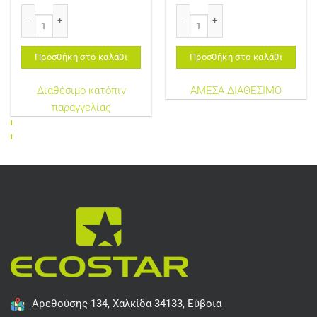
MINOLTA TN216M/TN319M COMPATIBLE TONER MAGENTA 26K FOR USE IN M
MINOLTA TN216Y/TN319Y COMPATIB
Προσθήκη στο καλάθι
Προσθήκη στο καλάθι
Διαθέσιμο κατόπιν
ΑΜΕΣΑ ΔΙΑΘΕΣΙΜΟ
παραγγελίας
Αρεθούσης 134, Χαλκίδα 34133, Εύβοια