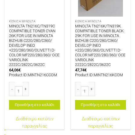
KONICA MINOLTA
KONICA MINOLTA
MINOLTA TN216C/TN319C
MINOLTA TN216K/TN319K
COMPATIBLE TONER CYAN
COMPATIBLE TONER BLACK
26K FOR USE IN MINOLTA
29K FOR USE IN MINOLTA
BIZHUB C220/280/C360/
BIZHUB C220/280/C360/
DEVELOP INEO
DEVELOP INEO
+220/280/360/OLIVETTI D-
+220/280/360/OLIVETTI D-
COLOR MF220/280/360/ OCE
COLOR MF220/280/360/ OCE
VARIOLINK
VARIOLINK
2222C/2822C/3622C
2222C/2822C/3622C
64,06
€
47,74
€
Product ID:MINTN216CCOM
Product ID:MINTN216KCOM
MINOLTA TN216C/TN319C COMPATIBLE TONER CYAN 26K FOR USE IN MINOL
MINOLTA TN216K/TN319K COMPATIB
Προσθήκη στο καλάθι
Προσθήκη στο καλάθι
Διαθέσιμο κατόπιν
Διαθέσιμο κατόπιν
παραγγελίας
παραγγελίας