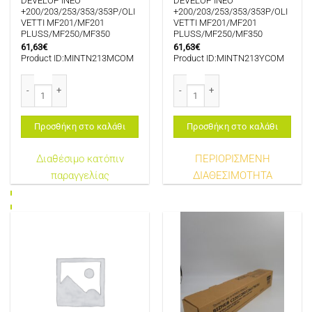
DEVELOP INEO
DEVELOP INEO
+200/203/253/353/353P/OLI
+200/203/253/353/353P/OLI
VETTI MF201/MF201
VETTI MF201/MF201
PLUSS/MF250/MF350
PLUSS/MF250/MF350
61,63
€
61,63
€
Product ID:MINTN213MCOM
Product ID:MINTN213YCOM
MINOLTA TN213M/TN214M/TN314M COMPATIBLE TONER MAGENTA 19K FOR 
MINOLTA TN213Y/TN214Y/TN314Y C
Προσθήκη στο καλάθι
Προσθήκη στο καλάθι
Διαθέσιμο κατόπιν
ΠΕΡΙΟΡΙΣΜΕΝΗ
παραγγελίας
ΔΙΑΘΕΣΙΜΟΤΗΤΑ