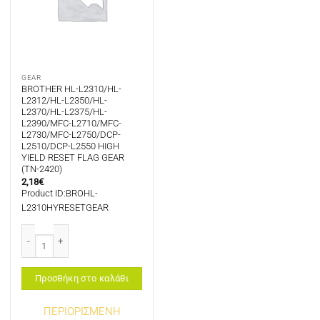
GEAR
BROTHER HL-L2310/HL-
L2312/HL-L2350/HL-
L2370/HL-L2375/HL-
L2390/MFC-L2710/MFC-
L2730/MFC-L2750/DCP-
L2510/DCP-L2550 HIGH
YIELD RESET FLAG GEAR
(TN-2420)
2,18
€
Product ID:BROHL-
L2310HYRESETGEAR
BROTHER HL-L2310/HL-L2312/HL-L2350/HL-L2370/HL-L2375/HL-L2390/MFC
Προσθήκη στο καλάθι
ΠΕΡΙΟΡΙΣΜΕΝΗ