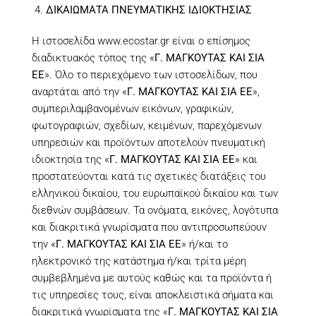
ΔΙΚΑΙΩΜΑΤΑ ΠΝΕΥΜΑΤΙΚΗΣ ΙΔΙΟΚΤΗΣΙΑΣ
Η ιστοσελίδα
www.ecostar.gr
είναι ο επίσημος
διαδικτυακός τόπος της «
Γ. ΜΑΓΚΟΥΤΑΣ ΚΑΙ ΣΙΑ
ΕΕ
». Όλο το περιεχόμενο των ιστοσελίδων, που
αναρτάται από την «
Γ. ΜΑΓΚΟΥΤΑΣ ΚΑΙ ΣΙΑ ΕΕ
»,
συμπεριλαμβανομένων εικόνων, γραφικών,
φωτογραφιών, σχεδίων, κειμένων, παρεχόμενων
υπηρεσιών και προϊόντων αποτελούν πνευματική
ιδιοκτησία της «
Γ. ΜΑΓΚΟΥΤΑΣ ΚΑΙ ΣΙΑ ΕΕ
» και
προστατεύονται κατά τις σχετικές διατάξεις του
ελληνικού δικαίου, του ευρωπαϊκού δικαίου και των
διεθνών συμβάσεων. Τα ονόματα, εικόνες, λογότυπα
και διακριτικά γνωρίσματα που αντιπροσωπεύουν
την «
Γ. ΜΑΓΚΟΥΤΑΣ ΚΑΙ ΣΙΑ ΕΕ
» ή/και το
ηλεκτρονικό της κατάστημα ή/και τρίτα μέρη
συμβεβλημένα με αυτούς καθώς και τα προϊόντα ή
τις υπηρεσίες τους, είναι αποκλειστικά σήματα και
διακριτικά γνωρίσματα της «
Γ. ΜΑΓΚΟΥΤΑΣ ΚΑΙ ΣΙΑ