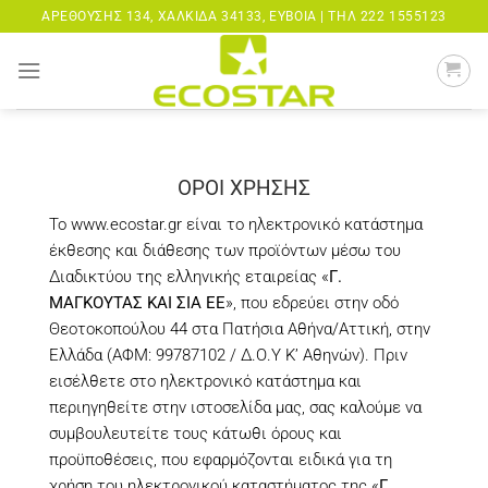
Μετάβαση
ΑΡΕΘΟΎΣΗΣ 134, ΧΑΛΚΊΔΑ 34133, ΕΎΒΟΙΑ |
ΤΗΛ 222 1555123
στο
περιεχόμενο
ΟΡΟΙ ΧΡΗΣΗΣ
Το
www.ecostar.gr
είναι το ηλεκτρονικό κατάστημα
έκθεσης και διάθεσης των προϊόντων μέσω του
Διαδικτύου της ελληνικής εταιρείας «
Γ.
ΜΑΓΚΟΥΤΑΣ ΚΑΙ ΣΙΑ ΕΕ
», που εδρεύει στην οδό
Θεοτοκοπούλου 44 στα Πατήσια Αθήνα/Αττική, στην
Ελλάδα (ΑΦΜ: 99787102 / Δ.Ο.Υ Κ’ Αθηνών). Πριν
εισέλθετε στο ηλεκτρονικό κατάστημα και
περιηγηθείτε στην ιστοσελίδα μας, σας καλούμε να
συμβουλευτείτε τους κάτωθι όρους και
προϋποθέσεις, που εφαρμόζονται ειδικά για τη
χρήση του ηλεκτρονικού καταστήματος της «
Γ.