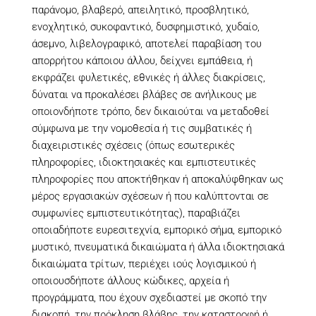
παράνομο, βλαβερό, απειλητικό, προσβλητικό,
ενοχλητικό, συκοφαντικό, δυσφημιστικό, χυδαίο,
άσεμνο, λιβελογραφικό, αποτελεί παραβίαση του
απορρήτου κάποιου άλλου, δείχνει εμπάθεια, ή
εκφράζει φυλετικές, εθνικές ή άλλες διακρίσεις,
δύναται να προκαλέσει βλάβες σε ανήλικους με
οποιονδήποτε τρόπο, δεν δικαιούται να μεταδοθεί
σύμφωνα με την νομοθεσία ή τις συμβατικές ή
διαχειριστικές σχέσεις (όπως εσωτερικές
πληροφορίες, ιδιοκτησιακές και εμπιστευτικές
πληροφορίες που αποκτήθηκαν ή αποκαλύφθηκαν ως
μέρος εργασιακών σχέσεων ή που καλύπτονται σε
συμφωνίες εμπιστευτικότητας), παραβιάζει
οποιαδήποτε ευρεσιτεχνία, εμπορικό σήμα, εμπορικό
μυστικό, πνευματικά δικαιώματα ή άλλα ιδιοκτησιακά
δικαιώματα τρίτων, περιέχει ιούς λογισμικού ή
οποιουσδήποτε άλλους κώδικες, αρχεία ή
προγράμματα, που έχουν σχεδιαστεί με σκοπό την
διακοπή, την πρόκληση βλάβης, την καταστροφή ή